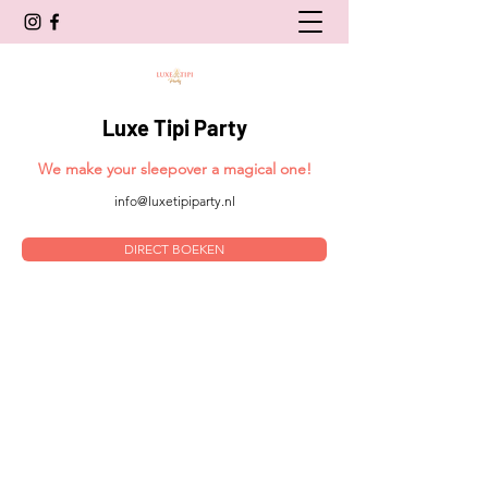
Luxe Tipi Party
We make your sleepover a magical one!
info@luxetipiparty.nl
DIRECT BOEKEN