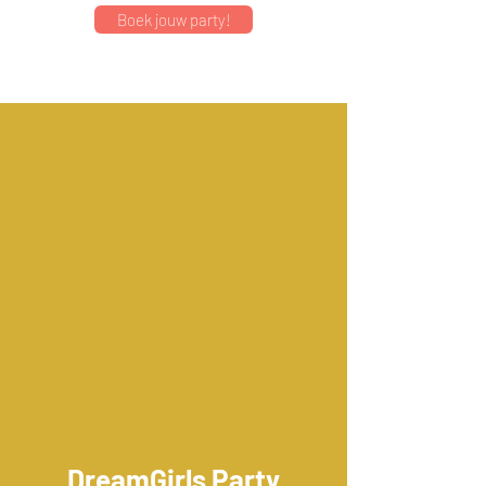
Boek jouw party!
DreamGirls Party