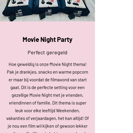
Movie Night Party
Perfect geregeld
Hoe geweldig is onze Movie Night thema!
Pak je drankjes, snacks en warme popcorn
er maar bij voordat de filmavond van start
gaat. Dit is de perfecte setting voor een
gezellige Movie Night met je vrienden,
vriendinnen of familie. Dit thema is super
leuk voor elke leeftijd Weekenden,
vakanties of verjaardagen, het kan altijd! Of
je nou een film wil kijken of gewoon lekker