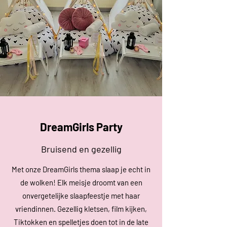
DreamGirls Party
Bruisend en gezellig
Met onze DreamGirls thema slaap je echt in
de wolken! Elk meisje droomt van een
onvergetelijke slaapfeestje met haar
vriendinnen. Gezellig kletsen, film kijken,
Tiktokken en spelletjes doen tot in de late