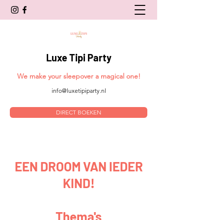
Luxe Tipi Party
We make your sleepover a magical one!
info@luxetipiparty.nl
DIRECT BOEKEN
EEN DROOM VAN IEDER
KIND!
Thema's